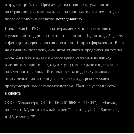
тратите много времени на поиск и вручную поднимаете
и трудоустройства. Преимущества подписки, указанные
резюме
на странице, рассчитаны на основе данных в среднем в неделю
после её покупки согласно
хотите сравнить себя с конкурентами и оценить шансы
исследованию
Подключая hh PRO, вы подтверждаете, что ознакомились
с условиями подписки и согласны с ними. Подписка даёт доступ
к функциям сервиса на срок, указанный при оформлении. Если
не отменить подписку, она автоматически продлится на тот же
срок. Вы имеете право в любое время отменить подписку
в личном кабинете — доступ к услугам сохранится до конца
оплаченного периода. Все платежи за подписку являются
окончательными и не подлежат возврату, кроме случаев,
предусмотренных законодательством. Полные условия есть
в оферте
ООО «Хэдхантер», ОГРН 1067761906805, 125047, г. Москва,
вн. тер. г. Муниципальный округ Тверской, ул. 2-я Брестская,
д. 48, помещ. 25