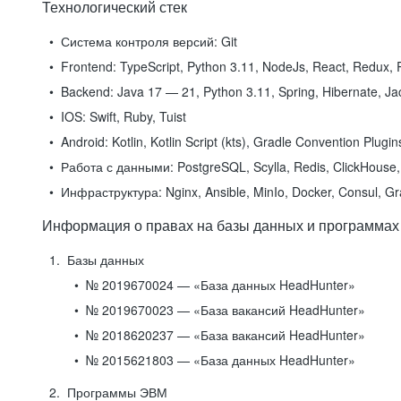
Технологический стек
Система контроля версий:
Git
Frontend:
TypeScript, Python 3.11, NodeJs, React, Redux, R
Backend:
Java 17 — 21, Python 3.11, Spring, Hibernate, Jac
IOS:
Swift, Ruby, Tuist
Android:
Kotlin, Kotlin Script (kts), Gradle Convention Plugi
Работа с данными:
PostgreSQL, Scylla, Redis, ClickHouse, 
Инфраструктура:
Nginx, Ansible, MinIo, Docker, Consul, G
Информация о правах на базы данных и программах
Базы данных
№ 2019670024 — «База данных HeadHunter»
№ 2019670023 — «База вакансий HeadHunter»
№ 2018620237 — «База вакансий HeadHunter»
№ 2015621803 — «База данных HeadHunter»
Программы ЭВМ