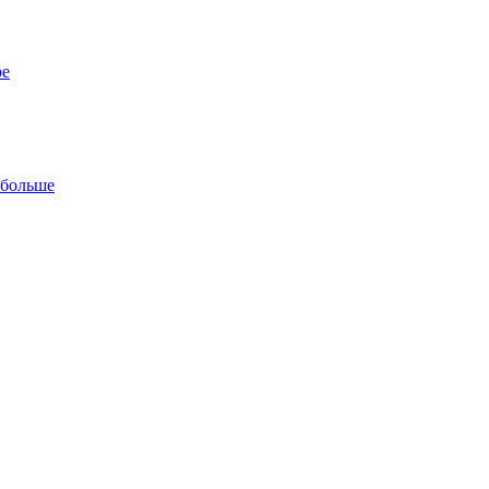
ре
 больше