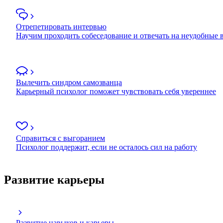
Отрепетировать интервью
Научим проходить собеседование и отвечать на неудобные
Вылечить синдром самозванца
Карьерный психолог поможет чувствовать себя увереннее
Справиться с выгоранием
Психолог поддержит, если не осталось сил на работу
Развитие карьеры
Развитие навыков и карьеры