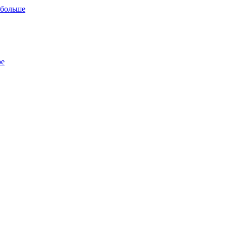
 больше
ре