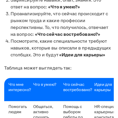
Зафиксируйте навыки, опыт, знания. Это
ответ на вопрос:
«Что я умею?»
Проанализируйте, что сейчас происходит с
рынком труда и какие профессии
перспективны. То, что получилось, отвечает
на вопрос:
«Что сейчас востребовано?»
Посмотрите, какие специальности требуют
навыков, которые вы описали в предыдущих
столбцах. Это и будут
«Идеи для карьеры»
Таблица может выглядеть так:
Что мне
Что я умею?
Что сейчас
Идеи для
интересно?
востребовано?
карьеры
Помогать
Общаться,
Помощь с
HR-специал
людям
активно
выбором
карьерный
слушать,
работы по
консультант