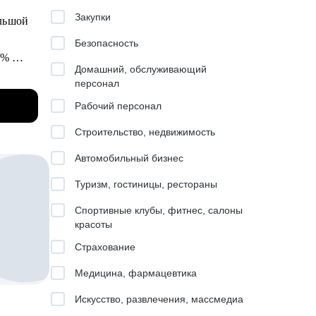
Закупки
ольшой
Безопасность
00%
Домашний, обслуживающий
 в
персонал
Рабочий персонал
знаю,
Строительство, недвижимость
Автомобильный бизнес
я.
th
Туризм, гостиницы, рестораны
Спортивные клубы, фитнес, салоны
красоты
Страхование
Медицина, фармацевтика
я
ьере.
ения
Искусство, развлечения, массмедиа