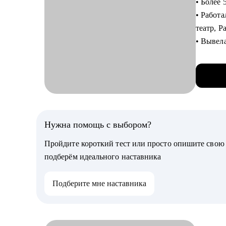
• Более 
• Нанял
• Работ
театр, 
С чем п
• Вывел
• Карье
• Сейча
подгото
2ГИС. Ра
образов
• Выросл
• Менто
продукт
• Бизнес
какие н
• Сформ
• Являю
Нужна помощь с выбором?
Confere
Кому мо
Пройдите короткий тест или просто опишите сво
• Препо
• Специ
подберём идеального наставника
• Менед
С чем п
• Руково
Подберите мне наставника
• соста
• Новичк
• сформу
• Опытны
• опред
этой це