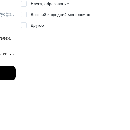
Наука, образование
Начальник Управления продаж СМБ в Альфа-Банк / ex-Россельхозбанк, Русфинанс Банк
ии
Высший и средний менеджмент
Другое
га и
телей.
исле
елей.
,
й цели;.